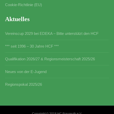
Cookie-Richtlinie (EU)
Aktuelles
Vereinscup 2029 bei EDEKA – Bitte unterstützt den HCF
*** seit 1996 – 30 Jahre HCF ***
Qualifikation 2026/27 & Regionsmeisterschaft 2025/26
Neues von der E-Jugend
Regionspokal 2025/26
Copyright © 2018 HC Fraureuth e.V.