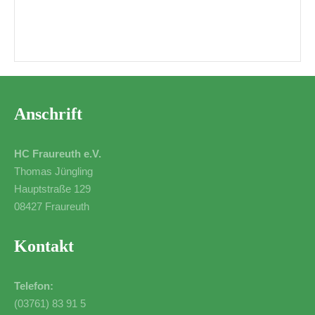
Mini-WM 2025 – zum Finale hat’s
leider nicht gereicht
Anschrift
HC Fraureuth e.V.
Thomas Jüngling
Hauptstraße 129
08427 Fraureuth
Kontakt
Telefon:
(03761) 83 91 5