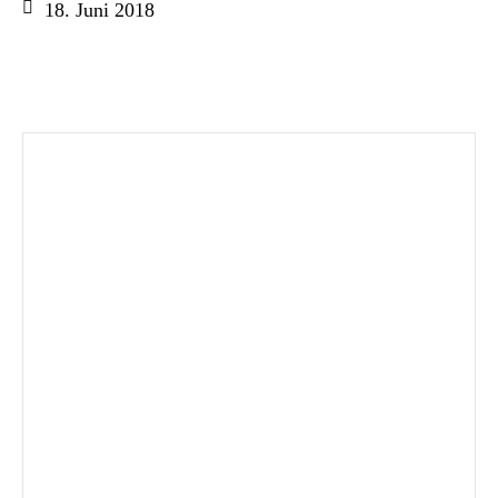
18. Juni 2018
Vereinscup 2029 bei EDEKA – Bitte
unterstützt den HCF