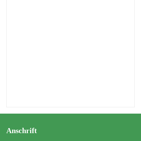
Wir sagen Danke…
Mini-WM 2025 – zum Finale hat’s
leider nicht gereicht
Anschrift