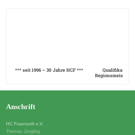
*** seit 1996 – 30 Jahre HCF ***
Qualifikation 
Regionsmeistersch
Anschrift
HC Fraureuth e.V.
Thomas Jüngling